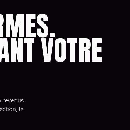
RMES.
ANT VOTRE
n revenus
ction, le