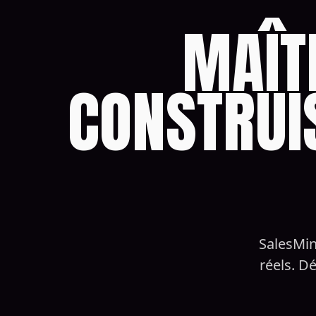
MAÎT
CONSTRUI
SalesMin
réels. D