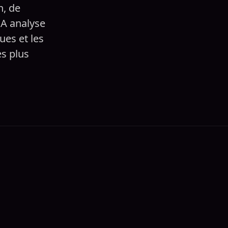
n, de
IA analyse
es et les
s plus