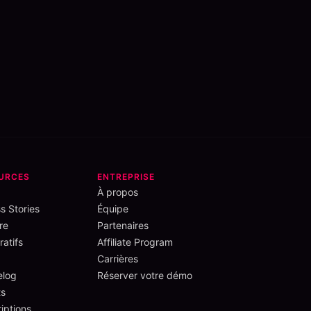
URCES
ENTREPRISE
À propos
s Stories
Équipe
re
Partenaires
atifs
Affiliate Program
Carrières
elog
Réserver votre démo
s
iptions