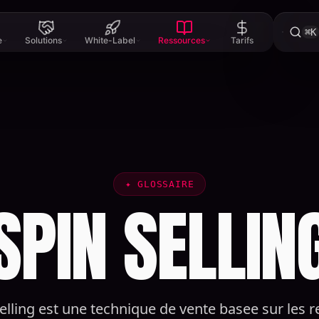
⌘K
e
Solutions
White-Label
Ressources
Tarifs
✦
GLOSSAIRE
SPIN SELLIN
elling est une technique de vente basee sur les 