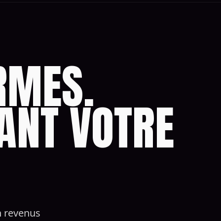
RMES.
ANT VOTRE
n revenus