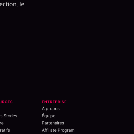
ction, le
URCES
ENTREPRISE
À propos
s Stories
Équipe
re
Partenaires
atifs
Affiliate Program