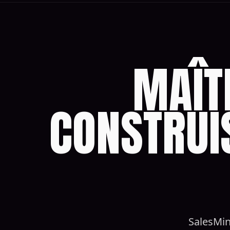
MAÎT
CONSTRUI
SalesMin