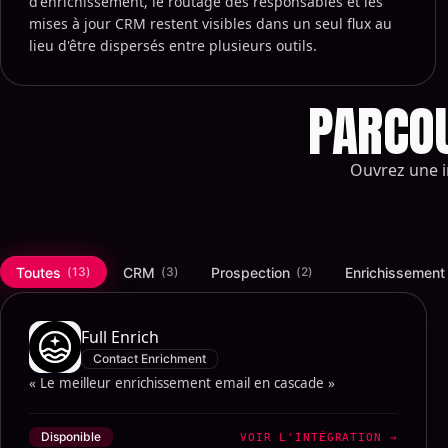
d'enrichissement, le routage des responsables et les
mises à jour CRM restent visibles dans un seul flux au
lieu d'être dispersés entre plusieurs outils.
PARCOU
Ouvrez une i
Toutes
CRM
Prospection
Enrichissement
(
13
)
(
3
)
(
2
)
Full Enrich
Contact Enrichment
« Le meilleur enrichissement email en cascade »
Disponible
VOIR L'INTÉGRATION
→