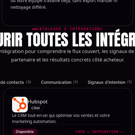
où votre équipe travaille déjà, sans export manuel ni
nettoyage différé.
CATALOGUE D'INTÉGRATIONS
RIR TOUTES LES INTÉG
ntégration pour comprendre le flux couvert, les signaux de
partenaire et les résultats concrets côté acheteur.
 de contacts
Communication
Signaux d'intention
(
3
)
(
1
)
(
1
)
Hubspot
CRM
Le CRM tout-en-un qui optimise vos ventes et votre
marketing automation.
Disponible
VOIR L'INTÉGRATION
→