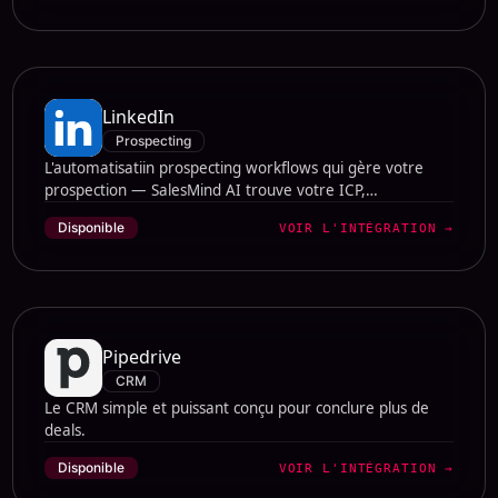
LinkedIn
Prospecting
L'automatisatiin prospecting workflows qui gère votre
prospection — SalesMind AI trouve votre ICP,
personnalise chaque message et prend des rendez-vous,
Disponible
VOIR L'INTÉGRATION
→
dans le respect des limites de LinkedIn.
Pipedrive
CRM
Le CRM simple et puissant conçu pour conclure plus de
deals.
Disponible
VOIR L'INTÉGRATION
→