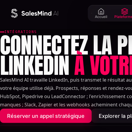
Aller au contenu
Accueil
Plateform
CONNECTEZ LA P
INTÉGRATIONS
LINKEDIN
À VOTR
SalesMind AI travaille LinkedIn, puis transmet le résultat au
votre équipe utilise déjà. Prospects, réponses et rendez-vo
HubSpot, Pipedrive ou LeadConnector ; l'enrichissement c
manques ; Slack, Zapier et les webhooks acheminent chaq
Réserver un appel stratégique
Explorer la p