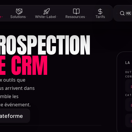
⌘K
e
Solutions
White-Label
Ressources
Tarifs
ROSPECTION
E CRM
LA
OUT
CON
x outils que
us arrivent dans
omble les
CAT
ue événement.
lateforme