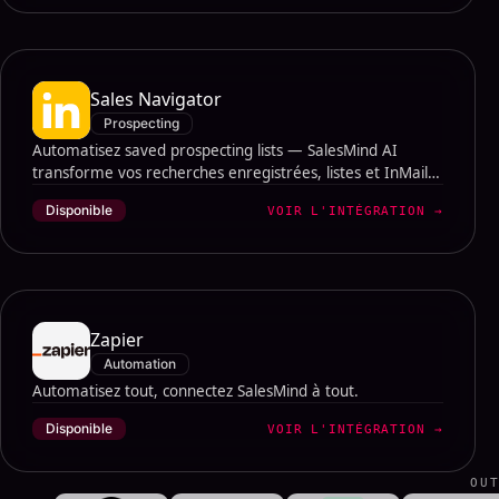
Sales Navigator
Prospecting
Automatisez saved prospecting lists — SalesMind AI
transforme vos recherches enregistrées, listes et InMail
en outreach enrichi et personnalisé par l'IA, en pilote
Disponible
VOIR L'INTÉGRATION
→
automatique.
Zapier
Automation
Automatisez tout, connectez SalesMind à tout.
Disponible
VOIR L'INTÉGRATION
→
OU