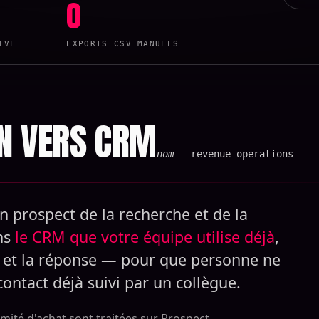
0
IVE
EXPORTS CSV MANUELS
IN VERS CRM
nom
— revenue operations
n prospect de la recherche et de la
ns
le CRM que votre équipe utilise déjà
,
ne et la réponse — pour que personne ne
 contact déjà suivi par un collègue.
mité d'achat sont traitées sur Prospect