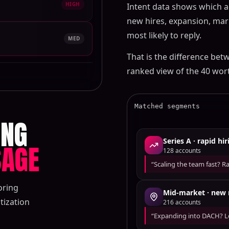
HIGH
Intent data shows which 
new hires, expansion, ma
most likely to reply.
MED
That is the difference bet
ranked view of the 40 wort
Matched segments
ING
Series A · rapid hir
SAGE
128
accounts
“Scaling the team fast? 
oring
Mid-market · new 
tization
216
accounts
“Expanding into DACH? Lo