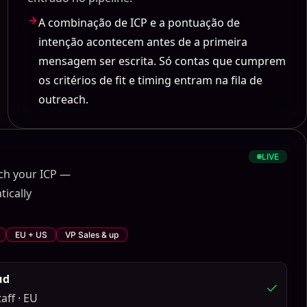
A combinação de ICP e a pontuação de
intenção acontecem antes de a primeira
mensagem ser escrita. Só contas que cumprem
os critérios de fit e timing entram na fila de
outreach.
LIVE
ch your ICP —
ically
EU + US
VP Sales & up
ud
aff · EU