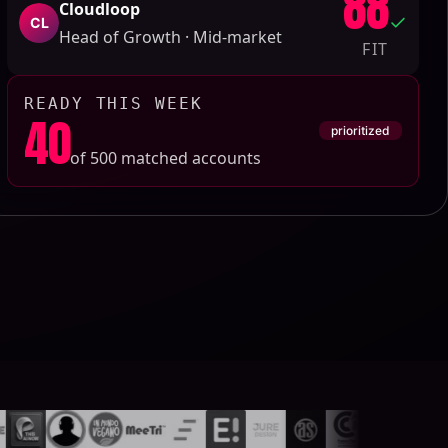
88
Cloudloop
CL
Head of Growth · Mid-market
FIT
READY THIS WEEK
40
prioritized
of 500 matched accounts