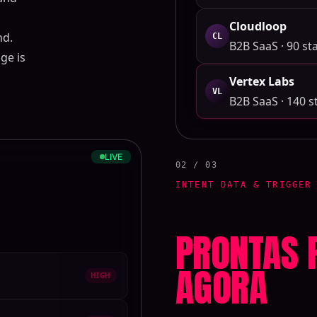
Cloudloop
nd.
CL
B2B SaaS · 90 sta
ge is
Vertex Labs
VL
B2B SaaS · 140 st
LIVE
02 / 03
INTENT DATA & TRIGGER
PRONTAS 
AGORA
HIGH