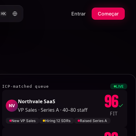
Entrar
Começar
⌘K
ICP-matched queue
LIVE
96
Northvale SaaS
NV
VP Sales · Series A · 40–80 staff
FIT
New VP Sales
Hiring 12 SDRs
Raised Series A