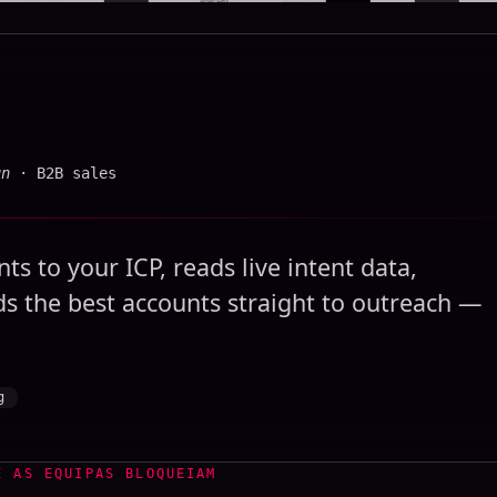
un
· B2B sales
 to your ICP, reads live intent data,
s the best accounts straight to outreach —
g
E AS EQUIPAS BLOQUEIAM