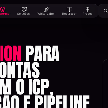
taforma
Soluções
White-Label
Recursos
Preços
ION
PARA
CONTAS
M O ICP,
ÇÃO E PIPELINE