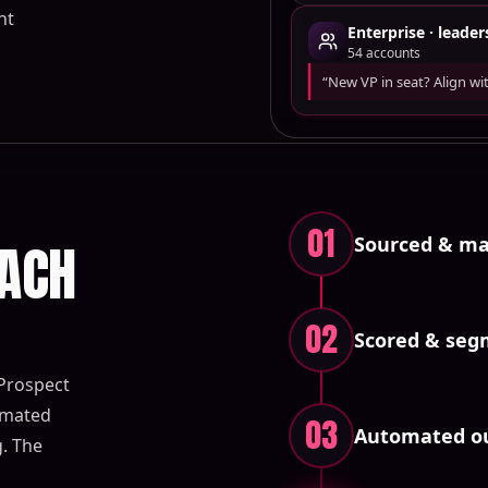
ht
Enterprise · leade
54
accounts
“New VP in seat? Align with
01
Sourced & m
EACH
02
Scored & se
Prospect
tomated
03
Automated o
. The