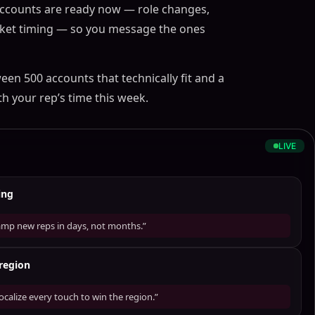
accounts are ready now — role changes,
rket timing — so you message the ones
ween 500 accounts that technically fit and a
h your rep’s time this week.
LIVE
ing
Ramp new reps in days, not months.”
region
calize every touch to win the region.”