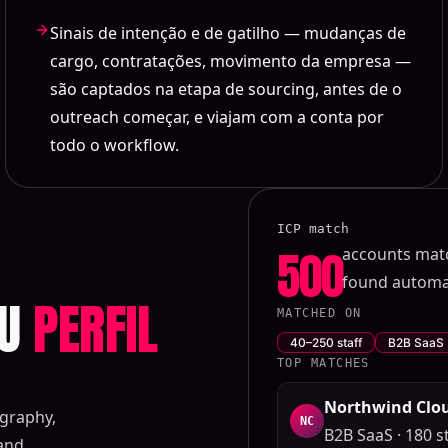
Sinais de intenção e de gatilho — mudanças de
cargo, contratações, movimento da empresa —
são captados na etapa de sourcing, antes de o
outreach começar, e viajam com a conta por
todo o workflow.
ICP match
500
accounts mat
found automat
EU
PERFIL
MATCHED ON
40–250 staff
B2B SaaS
TOP MATCHES
Northwind Clo
ography,
NC
B2B SaaS · 180 st
 and