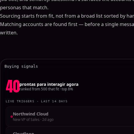
personas that match.
Sourcing starts from fit, not from a broad list sorted by ha
Matching accounts are found first — before a single messa
written.
Buying signals
40
prontas para interagir agora
ranked from 500 that fit · top 8%
LIVE TRIGGERS · LAST 14 DAYS
Northwind Cloud
New VP of Sales · 2d ago
Cloudloop