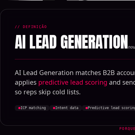
// DEFINIÇÃO
AI LEAD GENERATION
no
AI Lead Generation matches B2B accounts
applies
predictive lead scoring
and send
so reps skip cold lists.
ICP matching
Intent data
Predictive lead scorin
PORQU