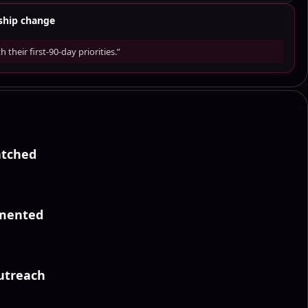
rship change
 their first-90-day priorities.”
atched
gmented
utreach