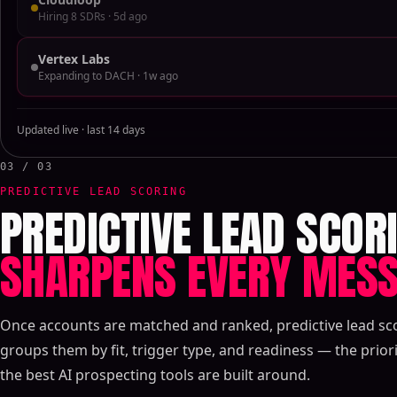
Hiring 8 SDRs · 5d ago
Vertex Labs
Expanding to DACH · 1w ago
Updated live · last 14 days
03 / 03
PREDICTIVE LEAD SCORING
PREDICTIVE LEAD SCOR
SHARPENS EVERY MES
Once accounts are matched and ranked, predictive lead sc
groups them by fit, trigger type, and readiness — the priori
the best AI prospecting tools are built around.