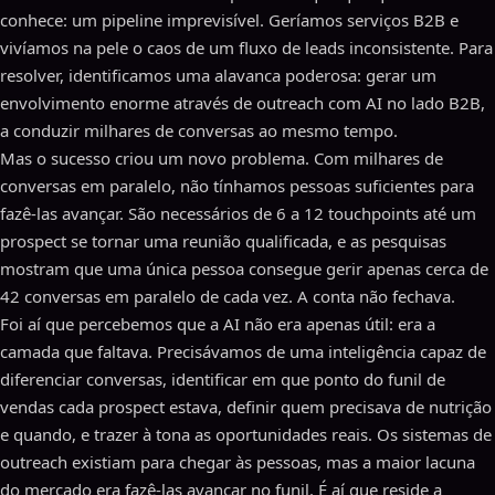
conhece: um pipeline imprevisível. Geríamos serviços B2B e
vivíamos na pele o caos de um fluxo de leads inconsistente. Para
resolver, identificamos uma alavanca poderosa: gerar um
envolvimento enorme através de outreach com AI no lado B2B,
a conduzir milhares de conversas ao mesmo tempo.
Mas o sucesso criou um novo problema. Com milhares de
conversas em paralelo, não tínhamos pessoas suficientes para
fazê-las avançar. São necessários de 6 a 12 touchpoints até um
prospect se tornar uma reunião qualificada, e as pesquisas
mostram que uma única pessoa consegue gerir apenas cerca de
42 conversas em paralelo de cada vez. A conta não fechava.
Foi aí que percebemos que a AI não era apenas útil: era a
camada que faltava. Precisávamos de uma inteligência capaz de
diferenciar conversas, identificar em que ponto do funil de
vendas cada prospect estava, definir quem precisava de nutrição
e quando, e trazer à tona as oportunidades reais. Os sistemas de
outreach existiam para chegar às pessoas, mas a maior lacuna
do mercado era fazê-las avançar no funil. É aí que reside a