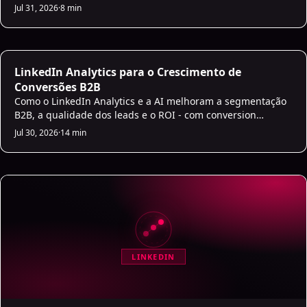
duplicados nem dados desatualizados.
Jul 31, 2026
·
8 min
AI Sales Analytics
LinkedIn Analytics para o Crescimento de
Conversões B2B
Como o LinkedIn Analytics e a AI melhoram a segmentação
B2B, a qualidade dos leads e o ROI - com conversion
tracking, Lead Gen Forms, Predictive Audiences e
Jul 30, 2026
·
14 min
integração com CRM.
LINKEDIN