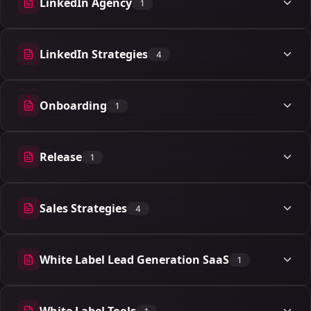
LinkedIn Agency
1
1 artigos
LinkedIn Strategies
4
4 artigos
Onboarding
1
1 artigos
Release
1
1 artigos
Sales Strategies
4
4 artigos
White Label Lead Generation SaaS
1
1 artigos