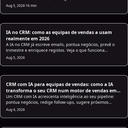
— para que os comerciais humanos se concentrem nas
Aug 5, 2026
·
16 min
conversas que fecham negócio.
IA no CRM: como as equipas de vendas a usam
realmente em 2026
A IA no CRM já escreve emails, pontua negócios, prevê o
trimestre e enriquece registos. Veja o que funciona
realmente em 2026 e um plano de 30 dias para começar.
Aug 5, 2026
CRM com IA para equipas de vendas: como a IA
transforma o seu CRM num motor de vendas em
2026
Um CRM com IA acrescenta inteligência ao seu pipeline:
pontua negócios, redige follow-ups, sugere próximos
passos e limpa dados automaticamente para a equipa
Aug 4, 2026
vender mais.