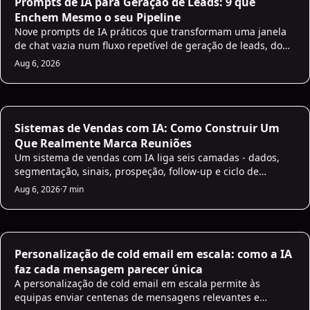
Prompts de IA para Geração de Leads: 9 que
Enchem Mesmo o seu Pipeline
Nove prompts de IA práticos que transformam uma janela
de chat vazia num fluxo repetível de geração de leads, do
ICP ao follow-up.
Aug 6, 2026
AI Sales
Sistemas de Vendas com IA: Como Construir Um
Que Realmente Marca Reuniões
Um sistema de vendas com IA liga seis camadas - dados,
segmentação, sinais, prospeção, follow-up e ciclo de
feedback - num motor que marca mais reuniões ao longo
Aug 6, 2026
·
7 min
do tempo.
Personalização de cold email em escala: como a IA
faz cada mensagem parecer única
A personalização de cold email em escala permite às
equipas enviar centenas de mensagens relevantes e