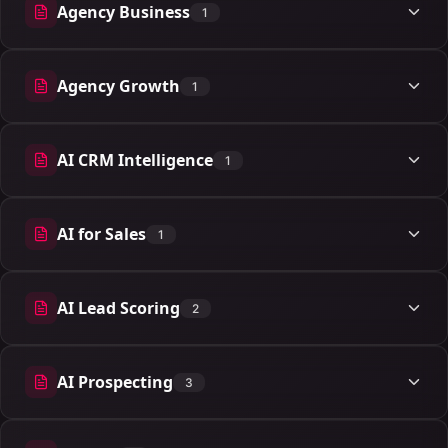
Agency Business
1
1 artigos
Agency Growth
1
1 artigos
AI CRM Intelligence
1
1 artigos
AI for Sales
1
1 artigos
AI Lead Scoring
2
2 artigos
AI Prospecting
3
3 artigos