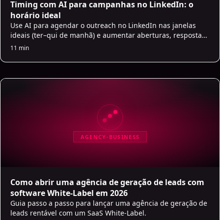
Timing com AI para campanhas no LinkedIn: o
horário ideal
Use AI para agendar o outreach no LinkedIn nas janelas
ideais (ter–qui de manhã) e aumentar aberturas, respostas
e conversões.
11 min
AGENCY-BUSINESS
Como abrir uma agência de geração de leads com
software White-Label em 2026
Guia passo a passo para lançar uma agência de geração de
leads rentável com um SaaS White-Label.