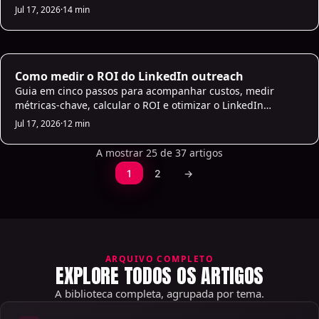
sociais ou SEO. A SalesMind AI é a melhor opção para
Jul 17, 2026
·
14 min
agências focadas em vendas outbound e prospeção no
LinkedIn. Avaliar as ferramentas pela capacidade de
rebranding, acesso à API, relatórios para clientes e
alinhamento do roadmap do fornecedor.
AI Prospecting
Como medir o ROI do LinkedIn outreach
Guia em cinco passos para acompanhar custos, medir
métricas-chave, calcular o ROI e otimizar o LinkedIn
outreach, transformando ligações em receita B2B rentável.
Jul 17, 2026
·
12 min
A mostrar 25 de 37 artigos
1
2
→
ARQUIVO COMPLETO
EXPLORE TODOS OS ARTIGOS
A biblioteca completa, agrupada por tema.