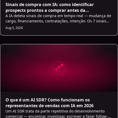
Sinais de compra com IA: como identificar
prospects prontos a comprar antes da
concorrência
A IA deteta sinais de compra em tempo real — mudança de
cargo, financiamento, contratações, intenção. Os 7 sinais
mais fiáveis e como agir.
Aug 5, 2026
O que é um AI SDR? Como funcionam os
representantes de vendas com IA em 2026
Um AI SDR trata da parte repetitiva do desenvolvimento
comercial — encontrar, investigar, escrever e fazer follow-up