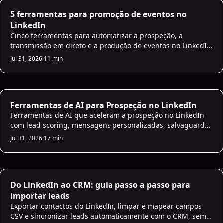
LinkedIn Strategies
5 ferramentas para promoção de eventos no
LinkedIn
Cinco ferramentas para automatizar a prospeção, a
transmissão em direto e a produção de eventos no LinkedIn
- mais participação, envolvimento e follow-ups.
Jul 31, 2026
·
11 min
AI Prospecting
Ferramentas de AI para Prospeção no LinkedIn
Ferramentas de AI que aceleram a prospeção no LinkedIn
com lead scoring, mensagens personalizadas, salvaguardas
de conformidade e integração com CRM para aumentar as
Jul 31, 2026
·
17 min
taxas de resposta.
AI CRM Intelligence
Do LinkedIn ao CRM: guia passo a passo para
importar leads
Exportar contactos do LinkedIn, limpar e mapear campos
CSV e sincronizar leads automaticamente com o CRM, sem