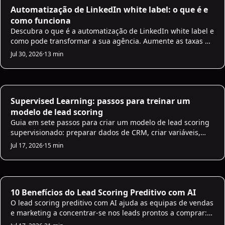
Automatização de LinkedIn white label: o que é e
como funciona
Descubra o que é a automatização de LinkedIn white label e
como pode transformar a sua agência. Aumente as taxas de
conexão em 2,5x e poupe 15 horas por semana por cliente.
Jul 30, 2026
·
13 min
Sales Strategies
Supervised Learning: passos para treinar um
modelo de lead scoring
Guia em sete passos para criar um modelo de lead scoring
supervisionado: preparar dados de CRM, criar variáveis,
treinar, avaliar, implementar e monitorizar.
Jul 17, 2026
·
15 min
AI Lead Scoring
10 Benefícios do Lead Scoring Preditivo com AI
O lead scoring preditivo com AI ajuda as equipas de vendas
e marketing a concentrar-se nos leads prontos a comprar:
aumenta as conversões, encurta os ciclos de venda e