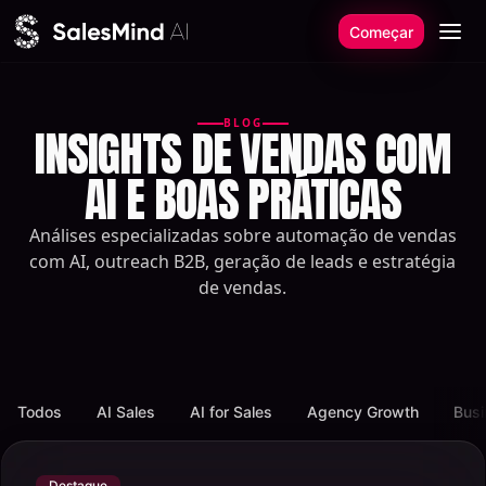
Saltar para o conteúdo
Começar
BLOG
INSIGHTS DE VENDAS COM
AI E BOAS PRÁTICAS
Análises especializadas sobre automação de vendas
com AI, outreach B2B, geração de leads e estratégia
de vendas.
Todos
AI Sales
AI for Sales
Agency Growth
Busi
Destaque