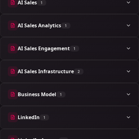
AI Sales
1
1 artigos
AI Sales Analytics
1
1 artigos
AI Sales Engagement
1
1 artigos
AI Sales Infrastructure
2
2 artigos
Business Model
1
1 artigos
LinkedIn
1
1 artigos