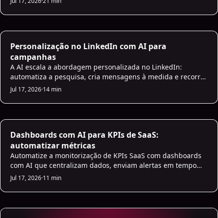
Jul 17, 2026
·
21 min
melhora a priorização de leads, a personalização e os
insights em tempo real.
LinkedIn Strategies
Personalização no LinkedIn com AI para
campanhas
A AI escala a abordagem personalizada no LinkedIn:
automatiza a pesquisa, cria mensagens à medida e recorre
ao ajuste humano para elevar as taxas de resposta.
Jul 17, 2026
·
14 min
Sales Strategies
Dashboards com AI para KPIs de SaaS:
automatizar métricas
Automatize a monitorização de KPIs SaaS com dashboards
com AI que centralizam dados, enviam alertas em tempo
real e entregam insights preditivos de vendas.
Jul 17, 2026
·
11 min