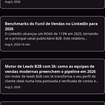
individualizadas por dia. Veja como é a verdadeira
Aug 6, 2026
personalização e onde a IA faz o trabalho.
AI Sales Engagement
Benchmarks do Funil de Vendas no LinkedIn para
2026
O LinkedIn alcançou um ROAS de 113% em 2025, tornando-
se o principal canal publicitário B2B. Este relatório
apresenta os benchmarks de 2026 para todo o funil: CTRs
Aug 6, 2026
·
16 min
de TOFU entre 0,45-0,9%, CPLs de MOFU entre $120-250 e
taxas de conversão de SQL entre 5-15%. Utilize estes
números para definir objetivos realistas e identificar onde o
seu pipeline está a perder eficácia.
Motor de Leads B2B com IA: como as equipas de
vendas modernas preenchem o pipeline em 2026
Um motor de leads B2B com IA transforma o seu perfil de
cliente ideal numa lista pontuada e verificada de contas e
contactos. O que funciona em 2026 e um plano de 30 dias
Aug 5, 2026
para começar.