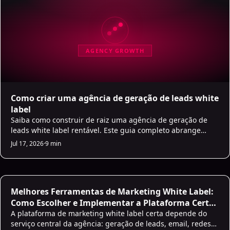
AGENCY GROWTH
Como criar uma agência de geração de leads white
label
Saiba como construir de raiz uma agência de geração de
leads white label rentável. Este guia completo abrange
tudo, desde a escolha do parceiro até escalar a operação
Jul 17, 2026
·
9 min
com IA e automação.
White Label Lead Generation SaaS
Melhores Ferramentas de Marketing White Label:
Como Escolher e Implementar a Plataforma Certa
para a Sua Agência
A plataforma de marketing white label certa depende do
serviço central da agência: geração de leads, email, redes