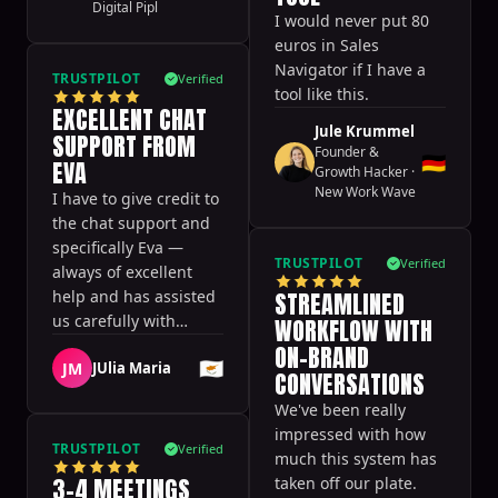
Digital Pipl
I would never put 80
euros in Sales
Navigator if I have a
TRUSTPILOT
Verified
tool like this.
EXCELLENT CHAT
Jule Krummel
SUPPORT FROM
Founder &
🇩🇪
EVA
Growth Hacker
·
New Work Wave
I have to give credit to
the chat support and
specifically Eva —
TRUSTPILOT
Verified
always of excellent
help and has assisted
STREAMLINED
us carefully with
WORKFLOW WITH
everything we needed!
ON-BRAND
🇨🇾
JM
JUlia Maria
CONVERSATIONS
We've been really
impressed with how
TRUSTPILOT
Verified
much this system has
3-4 MEETINGS
taken off our plate.