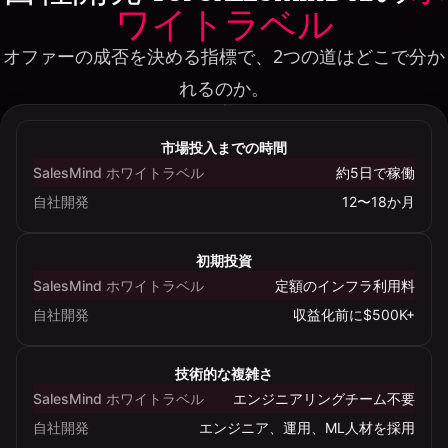
ワイトラベル
オファーの成否を決める指標で、2つの道はどこで分か
れるのか。
AI
SDR
市場投入までの時間
の
SalesMind ホワイトラベル
約5日で稼働
自
自社開発
12〜18か月
社
開
発
初期投資
と、
SalesMind ホワイトラベル
定額のインフラ利用料
SalesMind
自社開発
収益化前に$500K+
AI
の
技術的な複雑さ
ホ
SalesMind ホワイトラベル
エンジニアリングチーム不要
ワ
イ
自社開発
エンジニア、運用、ML人材を採用