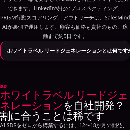
できます。LinkedIn特化のプロスペクティング、
PRISM行動スコアリング、アウトリーチは、SalesMind
AIが裏側で運用します。顧客も価格も貴社のもの。稼
働まで約5日です。
ホワイトラベル リードジェネレーションとは何です
ホワイトラベル リードジェネレーションとは、ある企業
が構築したパイプラインサービスを、別の企業が自社ブ
ランド・ドメイン・価格で再販できる仕組みです。
SalesMind AIのプログラムでは、パートナーはLinkedIn
課題
ホワイトラベル リードジェ
特化型のAI SDR（自律型エージェント、PRISM行動スコ
ネレーション
を自社開発？
アリング、パーソナライズされたアウトリーチ）を手に
割に合うことは稀です
し、インフラ・稼働・製品開発はすべてSalesMind AIが
裏側で担います。
AI SDRをゼロから構築するには、12〜18か月の開発、