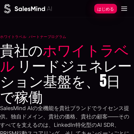
本文へスキップ
はじめる
ホワイトラベル パートナープログラム
貴社の
ホワイトラベ
ル
リードジェネレー
ション基盤を、5日
で稼働
SalesMind AIの全機能を貴社ブランドでライセンス提
供。独自ドメイン、貴社の価格、貴社の顧客——その
すべてを支えるのは、LinkedIn特化型のAI SDR、
PRISM行動スコアリング、そしてキャンペーンごとに