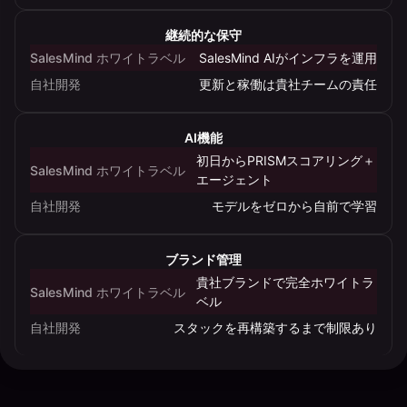
ト
ラ
継続的な保守
ベ
SalesMind ホワイトラベル
SalesMind AIがインフラを運用
ル
自社開発
更新と稼働は貴社チームの責任
利
用
を、
AI機能
時
初日からPRISMスコアリング＋
SalesMind ホワイトラベル
間・
エージェント
コ
自社開発
モデルをゼロから自前で学習
ス
ト・
ブランド管理
デ
貴社ブランドで完全ホワイトラ
リ
SalesMind ホワイトラベル
ベル
バ
自社開発
スタックを再構築するまで制限あり
リ
ー
リ
ス