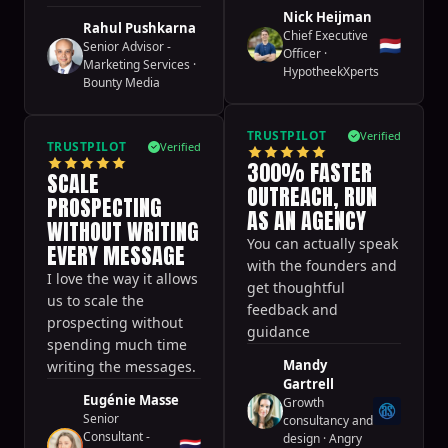
Nick Heijman
Rahul Pushkarna
Chief Executive
🇳🇱
Senior Advisor -
Officer
·
Marketing Services
·
HypotheekXperts
Bounty Media
TRUSTPILOT
Verified
TRUSTPILOT
Verified
300% FASTER
SCALE
OUTREACH, RUN
PROSPECTING
AS AN AGENCY
WITHOUT WRITING
You can actually speak
EVERY MESSAGE
with the founders and
I love the way it allows
get thoughtful
us to scale the
feedback and
prospecting without
guidance
spending much time
Mandy
writing the messages.
Gartrell
Eugénie Masse
Growth
Senior
consultancy and
Consultant -
design
·
Angry
🇹🇭