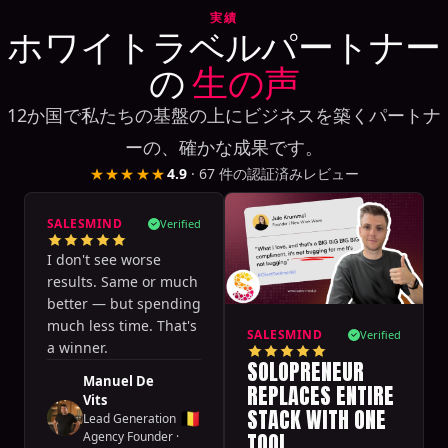
実績
ホワイトラベルパートナー
の
生の声
12か国で私たちの基盤の上にビジネスを築くパートナ
ーの、確かな成果です。
★★★★★
4.9
·
67
件の認証済みレビュー
SALESMIND
Verified
I don't see worse
results. Same or much
better — but spending
much less time. That's
SALESMIND
Verified
a winner.
SOLOPRENEUR
Manuel De
REPLACES ENTIRE
Vits
STACK WITH ONE
🇧🇪
Lead Generation
TOOL
Agency Founder
·