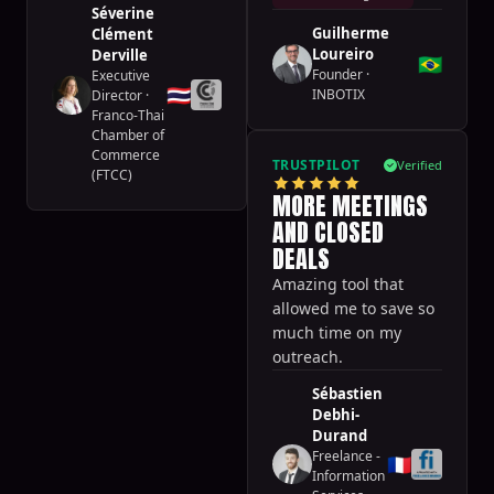
Séverine
Guilherme
Clément
Loureiro
Derville
🇧🇷
Founder
·
Executive
🇹🇭
INBOTIX
Director
·
Franco-Thai
Chamber of
Commerce
TRUSTPILOT
Verified
(FTCC)
MORE MEETINGS
AND CLOSED
DEALS
Amazing tool that
allowed me to save so
much time on my
outreach.
Sébastien
Debhi-
Durand
Freelance -
🇫🇷
Information