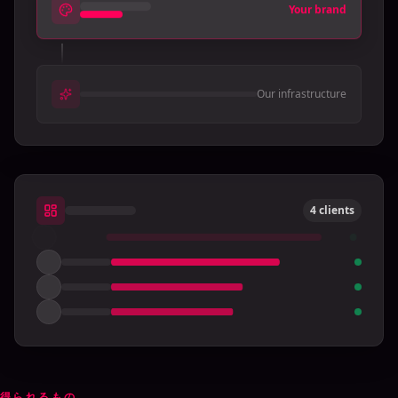
Your brand
Our infrastructure
4 clients
得られるもの