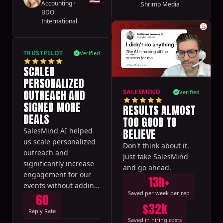
Accounting
·
Shrimp Media
BDO
International
TRUSTPILOT
Verified
SCALED
PERSONALIZED
OUTREACH AND
SALESMIND
Verified
SIGNED MORE
RESULTS ALMOST
DEALS
TOO GOOD TO
BELIEVE
SalesMind AI helped
us scale personalized
Don't think about it.
outreach and
Just take SalesMind
significantly increase
and go ahead.
engagement for our
13h+
events without adding
Saved per week per rep
60
headcount.
$32k
Reply Rate
Saved in hiring costs