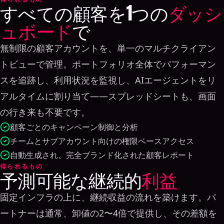
すべての顧客を1つの
ダッシ
ュボード
で
無制限の顧客アカウントを、単一のマルチクライアン
トビューで管理。ポートフォリオ全体でパフォーマン
スを追跡し、利用状況を監視し、AIエージェントをリ
アルタイムに割り当て——スプレッドシートも、画面
の行き来も不要です。
顧客ごとのキャンペーン制御と分析
チームとサブアカウント向けの権限ベースアクセス
自動生成され、完全ブランド化された顧客レポート
得られるもの
予測可能な継続的
利益
固定インフラの上に、継続収益の流れを築けます。パ
ートナーは通常、卸値の2〜4倍で提供し、その差額を