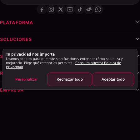
PLATAFORMA
SOLUCIONES
Tu privacidad nos importa
SERVICIOS Y MARCA BLANCA
Usamos cookies para que este sitio funcione, entender cómo se utiliza y
mejorarlo. Elige qué categorías permites.
Consulta nuestra Política de
Privacidad
RECURSOS
Personalizar
Rechazar todo
Aceptar todo
EMPRESA
Política de privacidad
Términos de servicio
Política de cookies
Explorar resumen AI
: