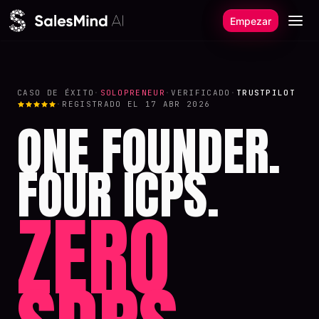
Ir al contenido
Empezar
CASO DE ÉXITO
·
SOLOPRENEUR
·
VERIFICADO
·
TRUSTPILOT
·
REGISTRADO EL 17 ABR 2026
ONE FOUNDER.
FOUR ICPS.
ZERO