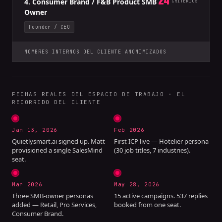
4. Consumer Brand / F&B Product SMB
CRITERIOS
Owner
Founder / CEO
NOMBRES INTERNOS DEL CLIENTE ANONIMIZADOS
FECHAS REALES DEL ESPACIO DE TRABAJO · EL
RECORRIDO DEL CLIENTE
Jan 13, 2026
Feb 2026
Quietlysmart.ai signed up. Matt
First ICP live — Hotelier persona
provisioned a single SalesMind
(30 job titles, 7 industries).
seat.
Mar 2026
May 28, 2026
Three SMB-owner personas
15 active campaigns. 537 replies
added — Retail, Pro Services,
booked from one seat.
Consumer Brand.