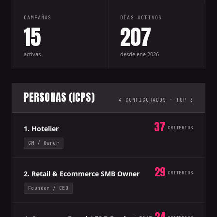
CAMPAÑAS
DÍAS ACTIVOS
15
207
activas
desde ene 2026
PERSONAS (ICPS)
4 CONFIGURADOS · TOP 3
37
1. Hotelier
CRITERIOS
GM / Owner
29
2. Retail & Ecommerce SMB Owner
CRITERIOS
Founder / CEO
24