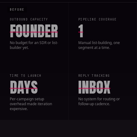
OUTBOUND CAPACITY
PIPELINE COVERAGE
FOUNDER
1
No budget for an SDR or list-
Manual list-building, one
builder yet.
segment at a time.
TIME TO LAUNCH
REPLY TRACKING
DAYS
INBOX
Per-campaign setup
No system for routing or
overhead made iteration
follow-up cadence.
expensive.