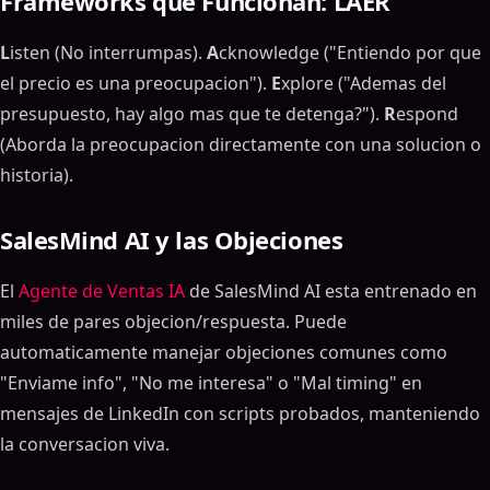
Frameworks que Funcionan: LAER
L
isten (No interrumpas).
A
cknowledge ("Entiendo por que
el precio es una preocupacion").
E
xplore ("Ademas del
presupuesto, hay algo mas que te detenga?").
R
espond
(Aborda la preocupacion directamente con una solucion o
historia).
SalesMind AI y las Objeciones
El
Agente de Ventas IA
de SalesMind AI esta entrenado en
miles de pares objecion/respuesta. Puede
automaticamente manejar objeciones comunes como
"Enviame info", "No me interesa" o "Mal timing" en
mensajes de LinkedIn con scripts probados, manteniendo
la conversacion viva.