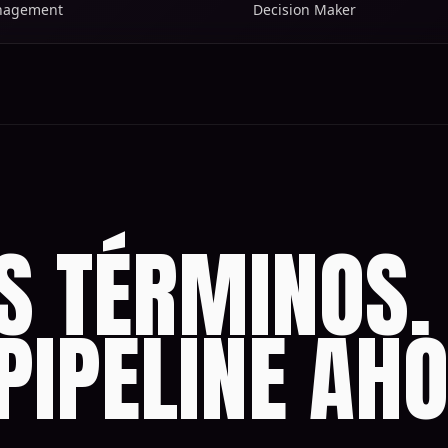
anagement
Decision Maker
S TÉRMINOS.
PIPELINE AH