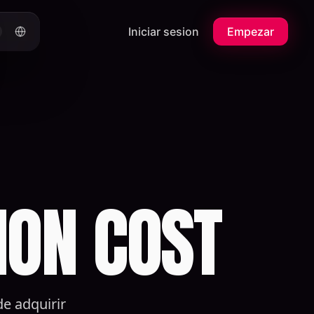
Iniciar sesion
Empezar
ION COST
de adquirir