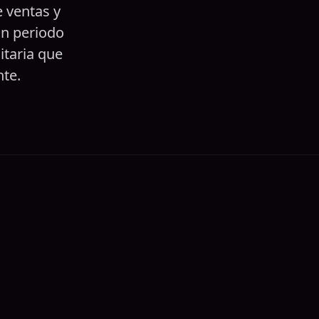
e ventas y
un periodo
itaria que
te.