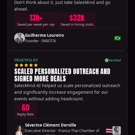
Don't think about it. Just take SalesMind and go
ahead.
13h+
$32k
Saved per week per rep
Saved in hiring costs
Guilherme Loureiro
🇧🇷
Founder
·
INBOTIX
TRUSTPILOT
Verified
SCALED PERSONALIZED OUTREACH AND
SIGNED MORE DEALS
SalesMind AI helped us scale personalized outreach
and significantly increase engagement for our
events without adding headcount.
60
Reply Rate
Séverine Clément Derville
🇹🇭
Executive Director
·
Franco-Thai Chamber of