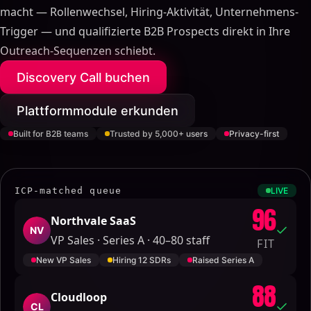
macht — Rollenwechsel, Hiring-Aktivität, Unternehmens-
Trigger — und qualifizierte B2B Prospects direkt in Ihre
Outreach-Sequenzen schiebt.
Discovery Call buchen
Plattformmodule erkunden
Built for B2B teams
Trusted by 5,000+ users
Privacy-first
ICP-matched queue
LIVE
96
Northvale SaaS
NV
VP Sales · Series A · 40–80 staff
FIT
New VP Sales
Hiring 12 SDRs
Raised Series A
88
Cloudloop
CL