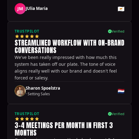
🇨🇾
JM
JUlia Maria
TRUSTPILOT
Verified
STREAMLINED WORKFLOW WITH ON-BRAND
CONVERSATIONS
We've been really impressed with how much this
system has taken off our plate. The tone of voice
aligns really well with our brand and doesn't feel
forced or salesy.
Sharon Spoelstra
🇳🇱
·
Setting Sales
TRUSTPILOT
Verified
3-4 MEETINGS PER MONTH IN FIRST 3
MONTHS