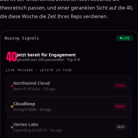
theoretisch passen, und einer gerankten Sicht auf die 40,
die diese Woche die Zeit Ihres Reps verdienen.
Buying Signals
LIVE
40
jetzt bereit für Engagement
gerankt aus 500 passenden · Top 8 %
LIVE TRIGGER · LETZTE 14 TAGE
Northwind Cloud
HIGH
New VP of Sales · 2d ago
Cloudloop
HIGH
Hiring 8 SDRs · 5d ago
Vertex Labs
MED
Expanding to DACH · 1w ago