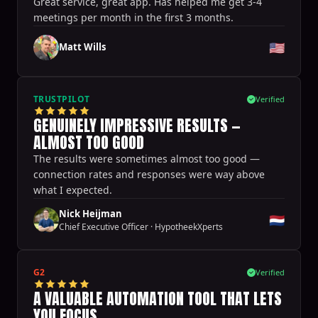
Great service, great app. Has helped me get 3-4
meetings per month in the first 3 months.
🇺🇸
Matt Wills
TRUSTPILOT
Verified
GENUINELY IMPRESSIVE RESULTS —
ALMOST TOO GOOD
The results were sometimes almost too good —
connection rates and responses were way above
what I expected.
Nick Heijman
🇳🇱
Chief Executive Officer
·
HypotheekXperts
G2
Verified
A VALUABLE AUTOMATION TOOL THAT LETS
YOU FOCUS