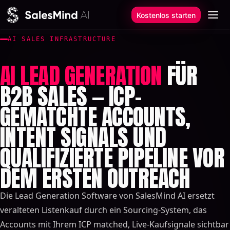
Zum Inhalt springen
Kostenlos starten
AI SALES INFRASTRUCTURE
AI LEAD GENERATION
FÜR
B2B SALES — ICP-
GEMATCHTE ACCOUNTS,
INTENT SIGNALS UND
QUALIFIZIERTE PIPELINE VOR
DEM ERSTEN OUTREACH
Die Lead Generation Software von SalesMind AI ersetzt
veralteten Listenkauf durch ein Sourcing-System, das
Accounts mit Ihrem ICP matched, Live-Kaufsignale sichtbar