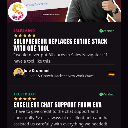
SALESMIND
Verified
SOLOPRENEUR REPLACES ENTIRE STACK
WITH ONE TOOL
I would never put 80 euros in Sales Navigator if I
have a tool like this.
Jule Krummel
🇩🇪
Founder & Growth Hacker
·
New Work Wave
TRUSTPILOT
Verified
EXCELLENT CHAT SUPPORT FROM EVA
I have to give credit to the chat support and
specifically Eva — always of excellent help and has
assisted us carefully with everything we needed!