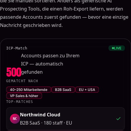
die Sie manuell sortieren. Anders als generische AI
Prospecting Tools, die einen Roh-Export liefern, werden
passende Accounts zuerst gefunden — bevor eine einzige
Nachricht geschrieben wird.
ICP-Match
LIVE
Accounts passen zu Ihrem
ICP — automatisch
500
gefunden
GEMATCHT NACH
40–250 Mitarbeitende
B2B SaaS
EU + USA
VP Sales & höher
TOP-MATCHES
Northwind Cloud
NC
B2B SaaS · 180 staff · EU