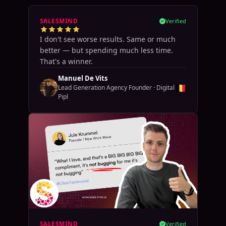
SALESMIND
Verified
I don't see worse results. Same or much
better — but spending much less time.
That's a winner.
Manuel De Vits
🇧🇪
Lead Generation Agency Founder
·
Digital
Pipl
SALESMIND
Verified