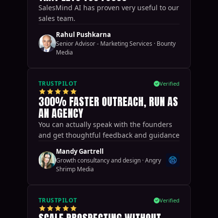
SalesMind AI has proven very useful to our
sales team.
Rahul Pushkarna
Senior Advisor - Marketing Services
·
Bounty
Media
TRUSTPILOT
Verified
300% FASTER OUTREACH, RUN AS
AN AGENCY
You can actually speak with the founders
and get thoughtful feedback and guidance
Mandy Gartrell
Growth consultancy and design
·
Angry
Shrimp Media
TRUSTPILOT
Verified