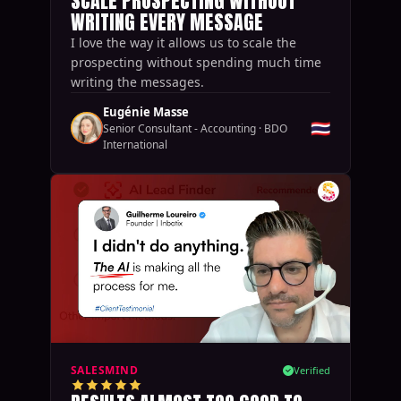
SCALE PROSPECTING WITHOUT
WRITING EVERY MESSAGE
I love the way it allows us to scale the
prospecting without spending much time
writing the messages.
Eugénie Masse
🇹🇭
Senior Consultant - Accounting
·
BDO
International
SALESMIND
Verified