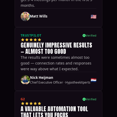
months.
🇺🇸
Matt Wills
TRUSTPILOT
Verified
GENUINELY IMPRESSIVE RESULTS
— ALMOST TOO GOOD
The results were sometimes almost too
good — connection rates and responses
were way above what I expected.
Nick Heijman
🇳🇱
Chief Executive Officer
·
HypotheekXperts
G2
Verified
A VALUABLE AUTOMATION TOOL
THAT LETS YOU FOCUS