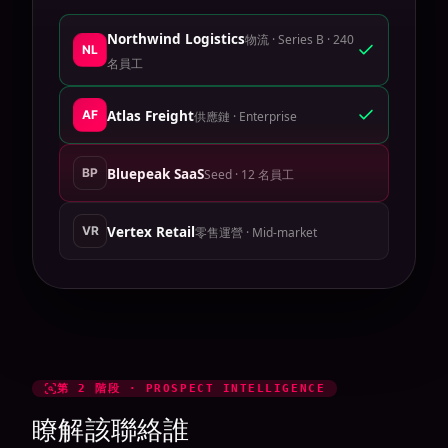
Northwind Logistics
物流 · Series B · 240
NL
名員工
AF
Atlas Freight
供應鏈 · Enterprise
BP
Bluepeak SaaS
Seed · 12 名員工
VR
Vertex Retail
零售運營 · Mid-market
第 2 階段 · PROSPECT INTELLIGENCE
瞭解該聯絡誰