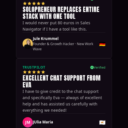
SOLOPRENEUR REPLACES ENTIRE
STACK WITH ONE TOOL
I would never put 80 euros in Sales
Navigator if I have a tool like this.
Jule Krummel
🇩🇪
Founder & Growth Hacker
·
New Work
Wave
TRUSTPILOT
Verified
EXCELLENT CHAT SUPPORT FROM
EVA
I have to give credit to the chat support
and specifically Eva — always of excellent
help and has assisted us carefully with
everything we needed!
🇨🇾
JM
JUlia Maria