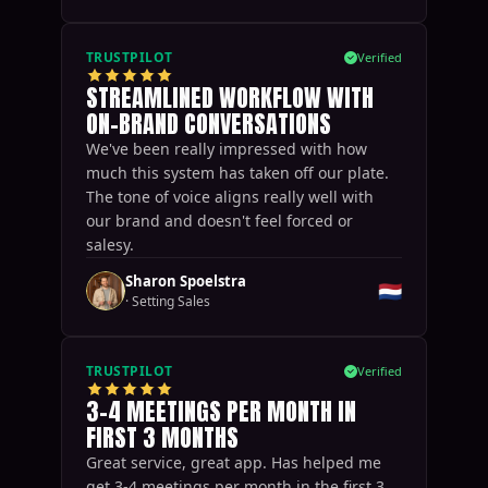
TRUSTPILOT
Verified
STREAMLINED WORKFLOW WITH
ON-BRAND CONVERSATIONS
We've been really impressed with how
much this system has taken off our plate.
The tone of voice aligns really well with
our brand and doesn't feel forced or
salesy.
Sharon Spoelstra
🇳🇱
·
Setting Sales
TRUSTPILOT
Verified
3-4 MEETINGS PER MONTH IN
FIRST 3 MONTHS
Great service, great app. Has helped me
get 3-4 meetings per month in the first 3