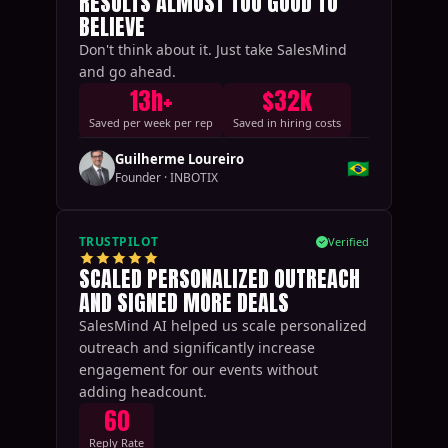
RESULTS ALMOST TOO GOOD TO
BELIEVE
Don't think about it. Just take SalesMind
and go ahead.
13h+
$32k
Saved per week per rep
Saved in hiring costs
Guilherme Loureiro
🇧🇷
Founder
·
INBOTIX
TRUSTPILOT
Verified
SCALED PERSONALIZED OUTREACH
AND SIGNED MORE DEALS
SalesMind AI helped us scale personalized
outreach and significantly increase
engagement for our events without
adding headcount.
60
Reply Rate