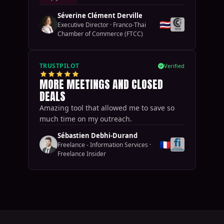
Séverine Clément Derville
🇹🇭
Executive Director
·
Franco-Thai
Chamber of Commerce (FTCC)
TRUSTPILOT
Verified
MORE MEETINGS AND CLOSED
DEALS
Amazing tool that allowed me to save so
much time on my outreach.
Sébastien Debhi-Durand
🇫🇷
Freelance - Information Services
·
Freelance Insider