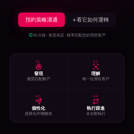
預約策略溝通
看它如何運轉
30 分鐘 · 無需承諾 · 精準匹配您的理想客戶
01
02
發現
理解
優質匹配帳戶
每一位潛在客戶
03
04
個性化
執行跟進
規模化外聯觸達
全自動執行