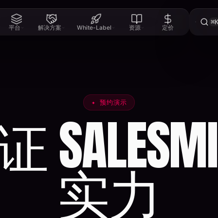
⌘
平台
解决方案
White-Label
资源
定价
✦
预约演示
SALESMIN
实力