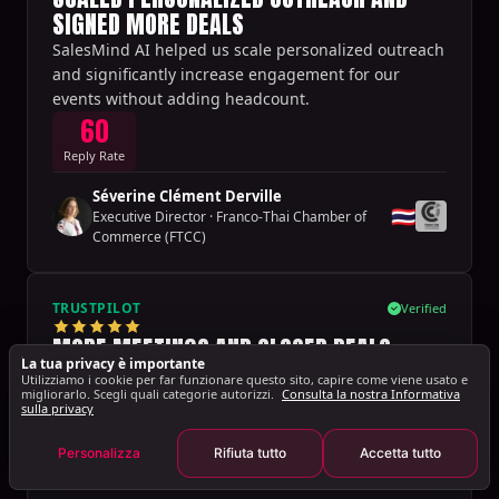
SIGNED MORE DEALS
SalesMind AI helped us scale personalized outreach
and significantly increase engagement for our
events without adding headcount.
60
Reply Rate
Séverine Clément Derville
🇹🇭
Executive Director
·
Franco-Thai Chamber of
Commerce (FTCC)
TRUSTPILOT
Verified
MORE MEETINGS AND CLOSED DEALS
La tua privacy è importante
Amazing tool that allowed me to save so much time
Utilizziamo i cookie per far funzionare questo sito, capire come viene usato e
migliorarlo. Scegli quali categorie autorizzi.
Consulta la nostra Informativa
on my outreach.
sulla privacy
Sébastien Debhi-Durand
🇫🇷
Personalizza
Rifiuta tutto
Accetta tutto
Freelance - Information Services
·
Freelance
Insider