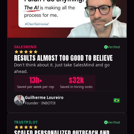
SALESMIND
Verified
RESULTS ALMOST TOO GOOD TO BELIEVE
Don't think about it. Just take SalesMind and go
ahead.
13h+
$32k
Saved per week per rep
Saved in hiring costs
Guilherme Loureiro
🇧🇷
Founder
·
INBOTIX
TRUSTPILOT
Verified
SCALED PERSONALIZED OUTREACH AND