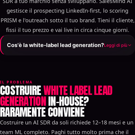
SDR a tuo marchio senza svilupparlo. SalesMind AI
gestisce il prospecting LinkedIn-first, lo scoring
PRISM e l'outreach sotto il tuo brand. Tieni il cliente,
fissi il tuo prezzo e vai live in circa cinque giorni.
Cos'è la white-label lead generation?
Leggi di più
La white-label lead generation è un servizio di
pipeline ribrandizzabile che un'azienda sviluppa e
un'altra rivende con il proprio brand, dominio e
prezzi. Il programma di SalesMind AI offre ai partner
IL PROBLEMA
COSTRUIRE
WHITE LABEL LEAD
un AI SDR LinkedIn-first — agenti autonomi, scoring
GENERATION
IN-HOUSE?
comportamentale PRISM e outreach personalizzato
RARAMENTE CONVIENE
— mentre SalesMind AI gestisce dietro le quinte tutta
l'infrastruttura, l'uptime e lo sviluppo del prodotto.
Costruire un AI SDR da soli richiede 12–18 mesi e un
team ML completo. Paghi tutto molto prima che il