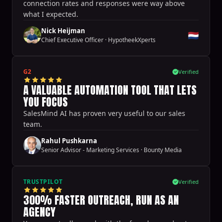
connection rates and responses were way above
what I expected.
Nick Heijman
🇳🇱
Chief Executive Officer
·
HypotheekXperts
G2
Verified
A VALUABLE AUTOMATION TOOL THAT LETS
YOU FOCUS
SalesMind AI has proven very useful to our sales
team.
Rahul Pushkarna
Senior Advisor - Marketing Services
·
Bounty Media
TRUSTPILOT
Verified
300% FASTER OUTREACH, RUN AS AN
AGENCY