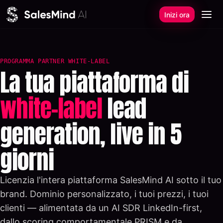
Vada al contenuto
Inizi ora
PROGRAMMA PARTNER WHITE-LABEL
La tua piattaforma di
white-label
lead
generation, live in 5
giorni
Licenzia l'intera piattaforma SalesMind AI sotto il tuo
brand. Dominio personalizzato, i tuoi prezzi, i tuoi
clienti — alimentata da un AI SDR LinkedIn-first,
dallo scoring comportamentale PRISM e da