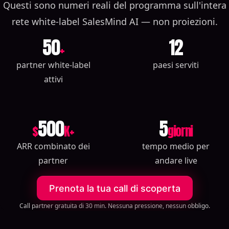
Questi sono numeri reali del programma sull'intera
rete white-label SalesMind AI — non proiezioni.
50
12
+
partner white-label
paesi serviti
attivi
500
5
$
K+
giorni
ARR combinato dei
tempo medio per
partner
andare live
Prenota la tua call di scoperta
Call partner gratuita di 30 min. Nessuna pressione, nessun obbligo.