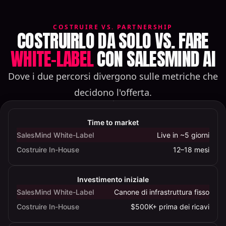
COSTRUIRE VS. PARTNERSHIP
COSTRUIRLO DA SOLO VS. FARE
WHITE-LABEL
CON SALESMIND AI
Dove i due percorsi divergono sulle metriche che
decidono l'offerta.
Confronto
tra
Time to market
costruire
SalesMind White-Label
Live in ~5 giorni
un
Costruire In-House
12–18 mesi
AI
SDR
in-
Investimento iniziale
house
SalesMind White-Label
Canone di infrastruttura fisso
e
Costruire In-House
$500K+ prima dei ricavi
il