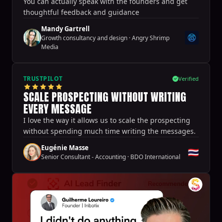
You can actually speak with the founders and get
thoughtful feedback and guidance
Mandy Gartrell
Growth consultancy and design
·
Angry Shrimp
Media
TRUSTPILOT
Verified
SCALE PROSPECTING WITHOUT WRITING
EVERY MESSAGE
I love the way it allows us to scale the prospecting
without spending much time writing the messages.
Eugénie Masse
🇹🇭
Senior Consultant - Accounting
·
BDO International