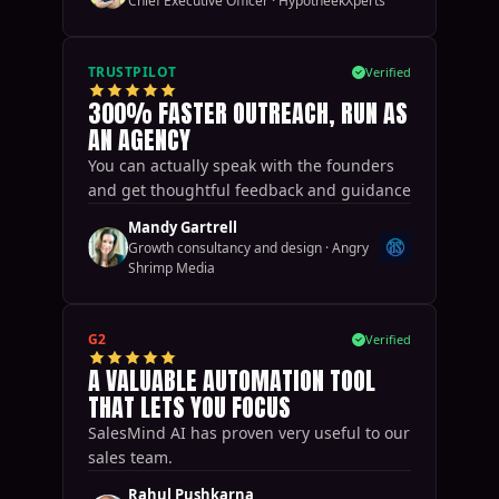
Chief Executive Officer
·
HypotheekXperts
TRUSTPILOT
Verified
300% FASTER OUTREACH, RUN AS
AN AGENCY
You can actually speak with the founders
and get thoughtful feedback and guidance
Mandy Gartrell
Growth consultancy and design
·
Angry
Shrimp Media
G2
Verified
A VALUABLE AUTOMATION TOOL
THAT LETS YOU FOCUS
SalesMind AI has proven very useful to our
sales team.
Rahul Pushkarna