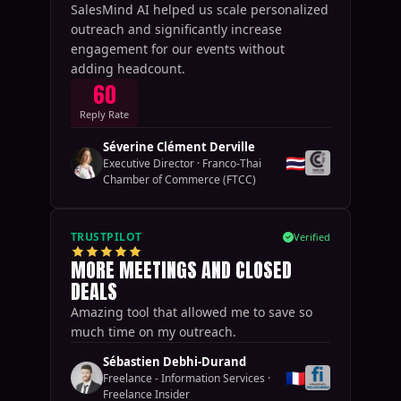
SalesMind AI helped us scale personalized
outreach and significantly increase
engagement for our events without
adding headcount.
60
Reply Rate
Séverine Clément Derville
🇹🇭
Executive Director
·
Franco-Thai
Chamber of Commerce (FTCC)
TRUSTPILOT
Verified
MORE MEETINGS AND CLOSED
DEALS
Amazing tool that allowed me to save so
much time on my outreach.
Sébastien Debhi-Durand
🇫🇷
Freelance - Information Services
·
Freelance Insider