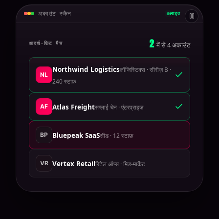
अकाउंट स्कैन
लाइव
3
आदर्श-फ़िट मैच
में से
4
अकाउंट
Northwind Logistics
लॉजिस्टिक्स · सीरीज़ B ·
NL
240 स्टाफ़
AF
Atlas Freight
सप्लाई चेन · एंटरप्राइज़
BP
Bluepeak SaaS
सीड · 12 स्टाफ़
VR
Vertex Retail
रिटेल ऑप्स · मिड-मार्केट