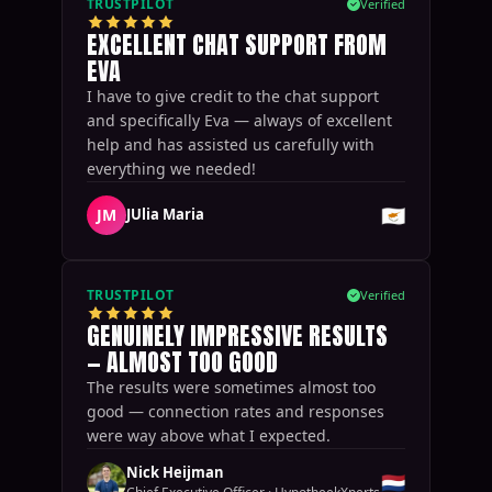
TRUSTPILOT
Verified
EXCELLENT CHAT SUPPORT FROM
EVA
I have to give credit to the chat support
and specifically Eva — always of excellent
help and has assisted us carefully with
everything we needed!
🇨🇾
JM
JUlia Maria
TRUSTPILOT
Verified
GENUINELY IMPRESSIVE RESULTS
— ALMOST TOO GOOD
The results were sometimes almost too
good — connection rates and responses
were way above what I expected.
Nick Heijman
🇳🇱