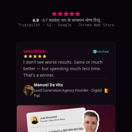
4.9
·
67
स्वतंत्र रूप से सत्यापन-योग्य रिव्यू
Trustpilot · G2 · Google · Chrome Web Store
SALESMIND
Verified
I don't see worse results. Same or much
better — but spending much less time.
That's a winner.
Manuel De Vits
🇧🇪
Lead Generation Agency Founder
·
Digital
Pipl