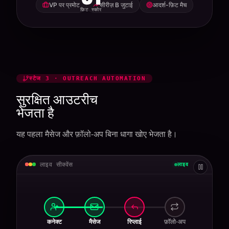
VP पर प्रमोट
सीरीज़ B जुटाई
आदर्श-फ़िट मैच
फ़िट स्कोर
स्टेज 3 · OUTREACH AUTOMATION
सुरक्षित आउटरीच
भेजता है
यह पहला मैसेज और फ़ॉलो-अप बिना धागा खोए भेजता है।
लाइव सीक्वेंस
लाइव
कनेक्ट
मैसेज
रिप्लाई
फ़ॉलो-अप