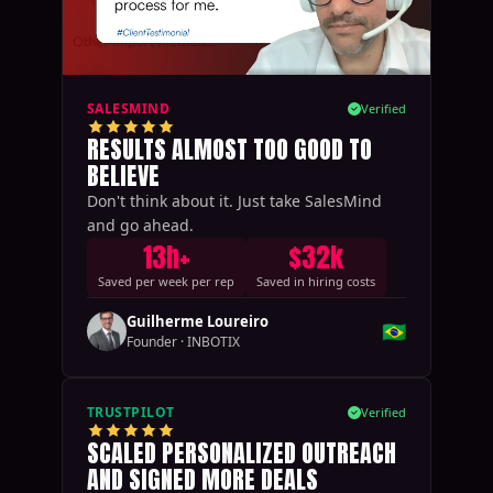
SALESMIND
Verified
RESULTS ALMOST TOO GOOD TO
BELIEVE
Don't think about it. Just take SalesMind
and go ahead.
13h+
$32k
Saved per week per rep
Saved in hiring costs
Guilherme Loureiro
🇧🇷
Founder
·
INBOTIX
TRUSTPILOT
Verified
SCALED PERSONALIZED OUTREACH
AND SIGNED MORE DEALS