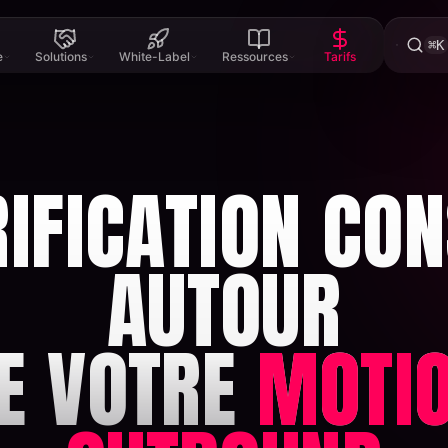
⌘K
e
Solutions
White-Label
Ressources
Tarifs
RIFICATION CON
AUTOUR
E VOTRE
MOTI