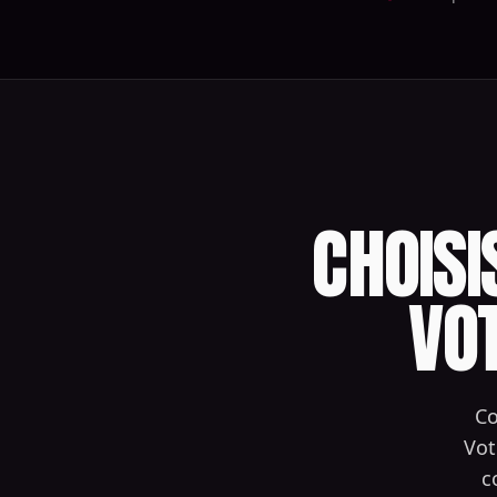
CHOISI
VO
Co
Vot
c