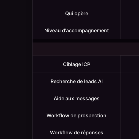
You,
Done
Qui opère
For
You
Niveau d'accompagnement
et
White
Label
Ciblage ICP
Recherche de leads AI
Aide aux messages
Workflow de prospection
Workflow de réponses