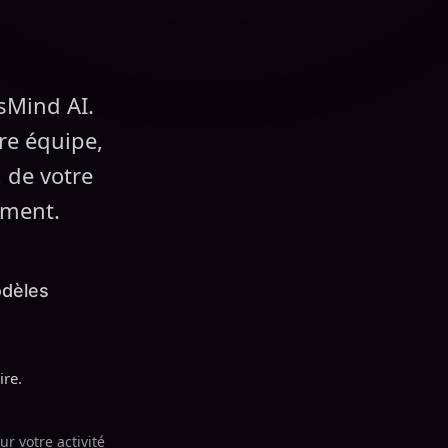
sMind AI.
re équipe,
 de votre
ement.
odèles
re.
 votre activité