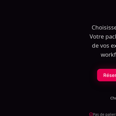
Choisiss
Votre pac
de vos e
workf
Réser
Ch
Pas de palier