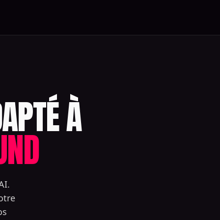
DAPTÉ À
UND
AI.
otre
os