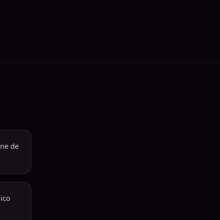
ine de
gico