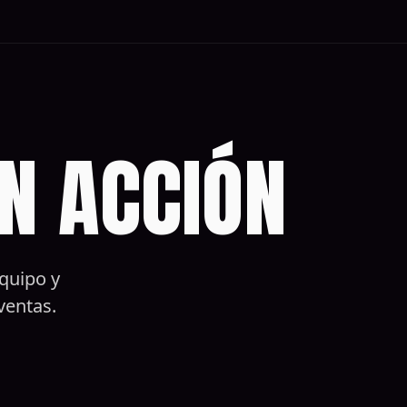
N ACCIÓN
quipo y
ventas.