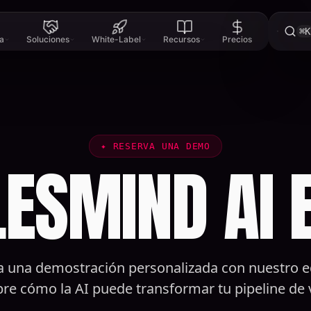
⌘K
a
Soluciones
White-Label
Recursos
Precios
✦
RESERVA UNA DEMO
ESMIND AI 
 una demostración personalizada con nuestro e
re cómo la AI puede transformar tu pipeline de 