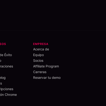
SOS
EMPRESA
Acerca de
de Éxito
Equipo
o
Socios
aciones
Affiliate Program
Carreras
elog
Reservar tu demo
s
ripciones
ión Chrome