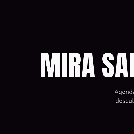
MIRA SA
Agenda
descub