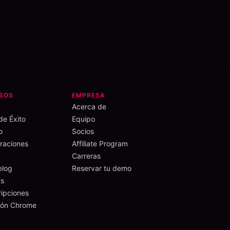
SOS
EMPRESA
Acerca de
de Éxito
Equipo
o
Socios
aciones
Affiliate Program
Carreras
elog
Reservar tu demo
s
ripciones
ión Chrome