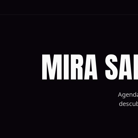
MIRA SA
Agenda
descub