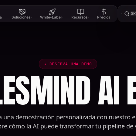
⌘K
a
Soluciones
White-Label
Recursos
Precios
✦
RESERVA UNA DEMO
ESMIND AI 
 una demostración personalizada con nuestro e
re cómo la AI puede transformar tu pipeline de 