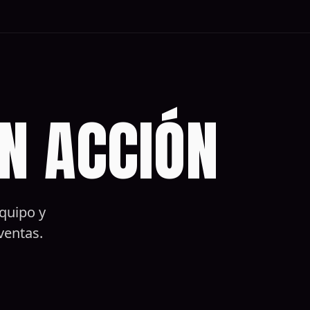
N ACCIÓN
quipo y
ventas.